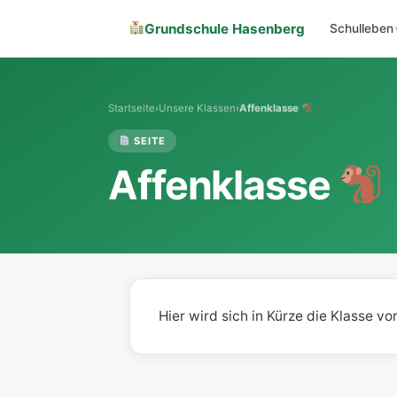
Grundschule Hasenberg
Grundschule Hasenberg
Schulleben
Schulleben
Startseite
›
Unsere Klassen
›
Affenklasse
SEITE
Sekretariat
Affenklasse
Über uns
Offener Ganztag
Hier wird sich in Kürze die Klasse vor
Downloads
Schulverein