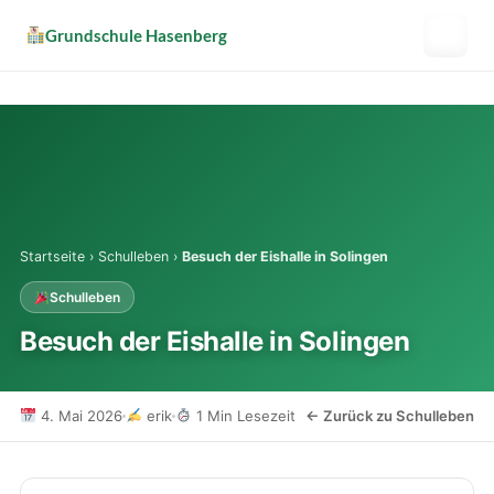
Zum
Grundschule Hasenberg
Grundschule Hasenberg
Inhalt
springen
(Enter
Schulleben
drücken)
Sekretariat
Über uns
Startseite
›
Schulleben
›
Besuch der Eishalle in Solingen
Schulleben
Offener Ganztag
Besuch der Eishalle in Solingen
Downloads
4. Mai 2026
erik
1 Min Lesezeit
← Zurück zu Schulleben
Schulverein