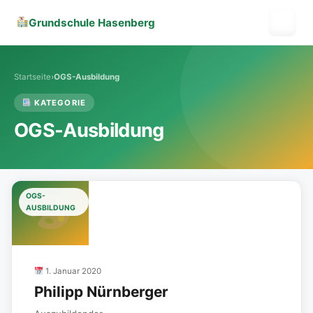
Grundschule Hasenberg
Grundschule Hasenberg
Schulleben
Startseite
›
OGS-Ausbildung
KATEGORIE
Sekretariat
OGS-Ausbildung
Über uns
OGS-
AUSBILDUNG
Offener Ganztag
Downloads
1. Januar 2020
Philipp Nürnberger
Schulverein