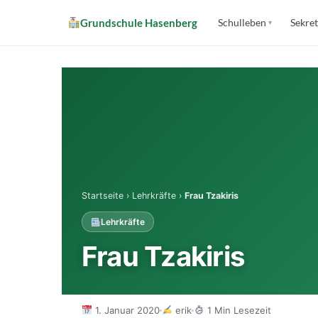
Zum
Grundschule Hasenberg
Grundschule Hasenberg
Schulleben
Sekret
Inhalt
springen
(Enter
Schulleben
drücken)
Sekretariat
Über uns
Startseite
›
Lehrkräfte
›
Frau Tzakiris
Offener Ganztag
Lehrkräfte
Frau Tzakiris
Downloads
Schulverein
1. Januar 2020
erik
1 Min Lesezeit