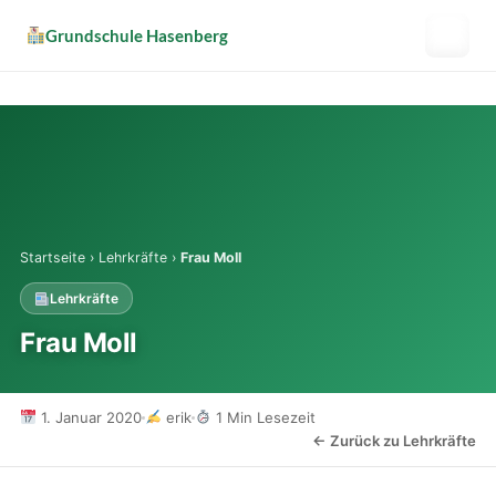
Zum
Grundschule Hasenberg
Grundschule Hasenberg
Inhalt
springen
(Enter
Schulleben
drücken)
Sekretariat
Über uns
Startseite
›
Lehrkräfte
›
Frau Moll
Lehrkräfte
Offener Ganztag
Frau Moll
Downloads
1. Januar 2020
erik
1 Min Lesezeit
← Zurück zu Lehrkräfte
Schulverein